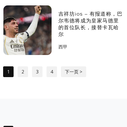
吉祥坊ios – 有报道称，巴
尔韦德将成为皇家马德里
的首位队长，接替卡瓦哈
尔
西甲
1
2
3
4
下一页 >