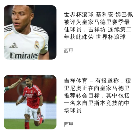
世界杯滚球 基利安·姆巴佩
被评为皇家马德里赛季最
佳球员，吉祥坊 连续第二
年获此殊荣 世界杯滚球
西甲
吉祥体育 – 有报道称，穆
里尼奥正在向皇家马德里
推荐转会目标，其中包括
一名来自里斯本竞技的中
场球员
西甲