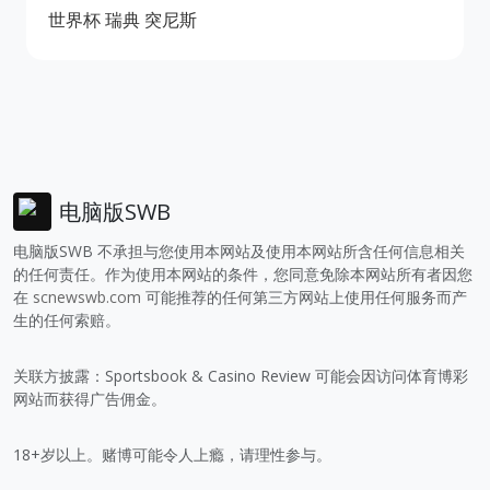
世界杯
瑞典
突尼斯
电脑版SWB
电脑版SWB 不承担与您使用本网站及使用本网站所含任何信息相关
的任何责任。作为使用本网站的条件，您同意免除本网站所有者因您
在
scnewswb.com
可能推荐的任何第三方网站上使用任何服务而产
生的任何索赔。
关联方披露：Sportsbook & Casino Review 可能会因访问体育博彩
网站而获得广告佣金。
18+岁以上。赌博可能令人上瘾，请理性参与。