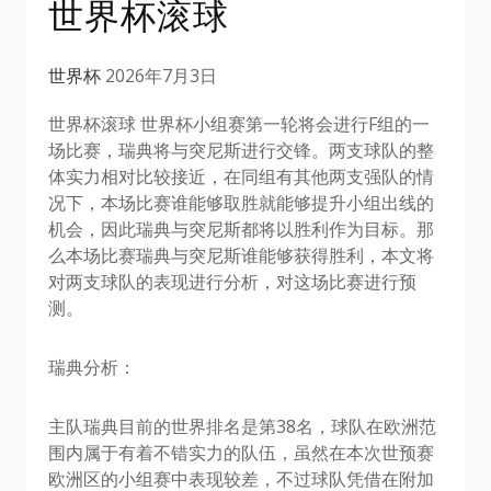
世界杯滚球
世界杯
2026年7月3日
世界杯滚球 世界杯小组赛第一轮将会进行F组的一
场比赛，瑞典将与突尼斯进行交锋。两支球队的整
体实力相对比较接近，在同组有其他两支强队的情
况下，本场比赛谁能够取胜就能够提升小组出线的
机会，因此瑞典与突尼斯都将以胜利作为目标。那
么本场比赛瑞典与突尼斯谁能够获得胜利，本文将
对两支球队的表现进行分析，对这场比赛进行预
测。
瑞典分析：
主队瑞典目前的世界排名是第38名，球队在欧洲范
围内属于有着不错实力的队伍，虽然在本次世预赛
欧洲区的小组赛中表现较差，不过球队凭借在附加