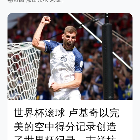
世界杯滚球 卢基奇以完
美的空中得分记录创造