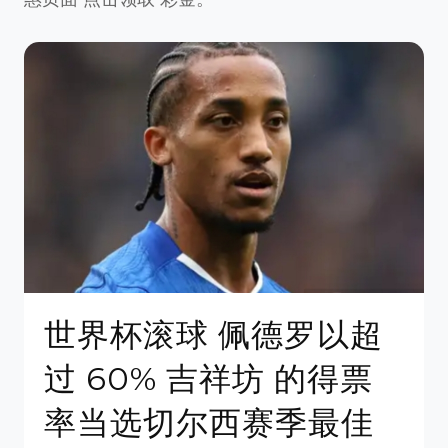
世界杯滚球 佩德罗以超
过 60% 吉祥坊 的得票
率当选切尔西赛季最佳