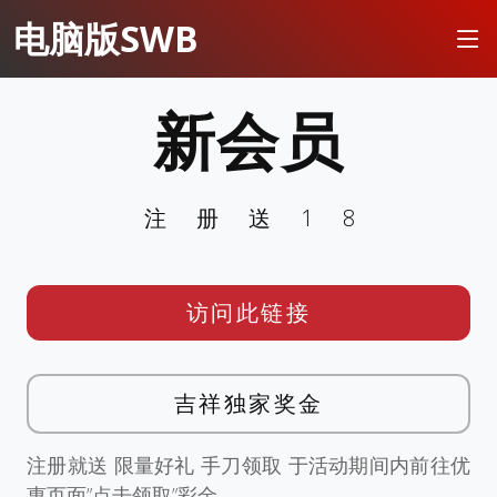
电脑版SWB
新会员
注册送18
访问此链接
吉祥独家奖金
注册就送 限量好礼 手刀领取 于活动期间内前往优
惠页面”点击领取”彩金。