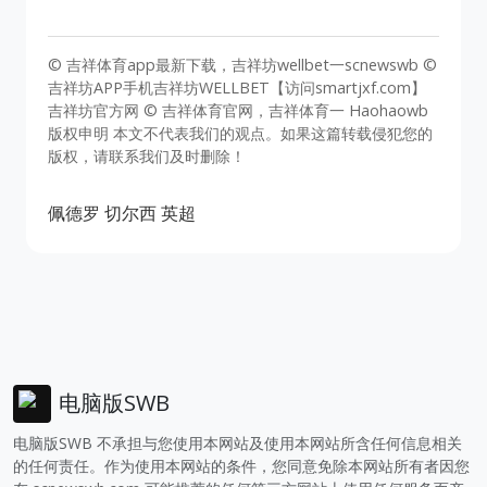
© 吉祥体育app最新下载，吉祥坊wellbet一scnewswb ©
吉祥坊APP手机吉祥坊WELLBET【访问smartjxf.com】
吉祥坊官方网 © 吉祥体育官网，吉祥体育一 Haohaowb
版权申明 本文不代表我们的观点。如果这篇转载侵犯您的
版权，请联系我们及时删除！
佩德罗
切尔西
英超
电脑版SWB
电脑版SWB 不承担与您使用本网站及使用本网站所含任何信息相关
的任何责任。作为使用本网站的条件，您同意免除本网站所有者因您