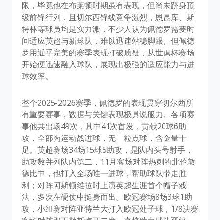
限，毕竟他在布莱顿时期虽有表现，但尚未跻身顶
级前锋行列，且切尔西锋线竞争激烈，恩昆库、斯
特林等球员均是实力派，不少人认为佩德罗需要时
间适应英超与新球队，难以迅速站稳脚跟。但佩德
罗用近乎完美的赛季表现打破质疑，从世俱杯赛场
开始便迅速融入球队，展现出极强的适应能力与进
球效率。
整个2025-2026赛季，佩德罗的表现贯穿切尔西所
有重要赛事，数据与关键表现极具说服力。各项赛
事他共出场49次，其中41次首发，贡献20球6助
攻，全部为运动战进球，无一粒点球，含金量十
足。英超赛场34场15球5助攻，是队内头号射手，
助攻数并列队内第二，11月客场对阵热刺的北伦敦
德比中，他打入全场唯一进球，帮助球队带走胜
利；对阵阿斯顿维拉时上演英超生涯首个帽子戏
法，多次在硬仗中挺身而出。欧冠赛场8场3球1助
攻，小组赛对阵亚特兰大打入欧冠处子球，1/8决赛