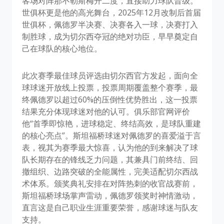
客场对阵那不勒斯梅开二度，直接助力球队晋级。
世俱杯更是他的高光舞台，2025年12月改制后首届
世俱杯，佩德罗半决赛、决赛各入一球，决赛打入
制胜球，成为切尔西夺冠的绝对功臣，早早奠定自
己在球队的核心地位。
此次赛季最佳球员评选由切尔西官方发起，面向全
球球迷开放线上投票，投票周期覆盖整个赛季，最
终佩德罗以超过60%的压倒性优势胜出，这一投票
结果充分体现球迷对他的认可。俱乐部官网评价
他“首季即惊艳，进球稳定、终结高效，是球队重建
的核心亮点”。斯坦福桥球迷对佩德罗的喜爱溢于言
表，视其为赛季最大惊喜，认为他的到来解决了球
队长期存在的锋线乏力问题，其兼具门前终结、回
撤组织、边路突破的全能属性，完美适配切尔西战
术体系。颁奖典礼安排在对阵热刺的收官战赛前，
斯坦福桥球场掌声雷动，佩德罗领奖时神情激动，
直言这是自己职业生涯重要荣誉，感谢球迷与队友
支持。