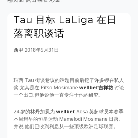
Tau 目标 LaLiga 在日
落离职谈话
西甲
2018年5月31日
珀西 Tau 街谈巷议的话题目前后挖了许多锣在私人
奖,尤其是在 Pitso Mosimane
wellbet吉祥坊
讨论
一个出口,但他说他一直专注于他的研究。
24 岁的林丹加冕为
wellbet
Absa 英超球员本赛季
本周稍早的恒星运动 Mamelodi Mosimane 日落,
并说,他们已收到利息从一些顶级欧洲足球联赛。