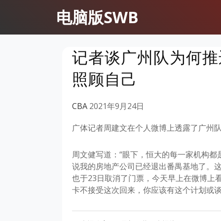
电脑版SWB
记者谈广州队为何推
照顾自己
CBA
2021年9月24日
广体记者周建文在个人微博上透露了广州
周文健写道：“眼下，恒大的每一家机构都
说我的房地产公司已经退出番禺基地了。这
也于23日取消了门票，今天早上在微博上
卡不接受这次回来，你应该有这个计划或谈