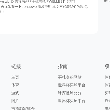
ewswb © 吉祥坊APP手机吉祥坊WELLBET【访问
网，吉祥体育一 Haohaowb 版权申明 本文不代表我们的观点。
除！
链接
指南
项
主页
买球赛的网站
体
体育
世界杯买球平台
体
游戏
球探足球比分
买
图片
世界杯买球平台
靠
吉祥独家奖金
电