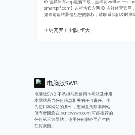
© 吉祥体育app最新下载，吉祥坊wellbet一scn
smartjxf.com】吉祥坊官方网 © 吉祥体育官
如果这篇转载侵犯您的版权，请联系我们及时删
卡纳瓦罗
广州队
恒大
电脑版SWB
电脑版SWB 不承担与您使用本网站及使用
本网站所含任何信息相关的任何责任。作
为使用本网站的条件，您同意免除本网站
所有者因您在
scnewswb.com
可能推荐的
任何第三方网站上使用任何服务而产生的
任何索赔。