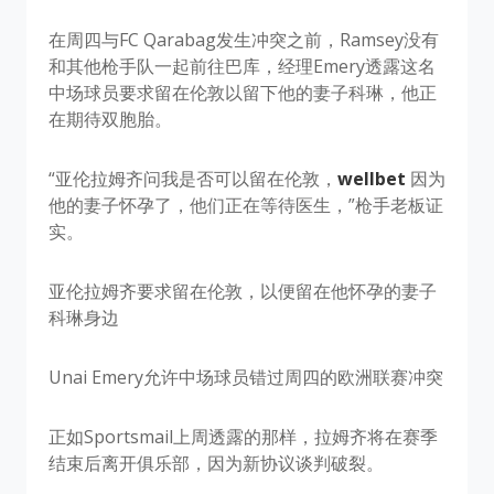
在周四与FC Qarabag发生冲突之前，Ramsey没有
和其他枪手队一起前往巴库，经理Emery透露这名
中场球员要求留在伦敦以留下他的妻子科琳，他正
在期待双胞胎。
“亚伦拉姆齐问我是否可以留在伦敦，
wellbet
因为
他的妻子怀孕了，他们正在等待医生，”枪手老板证
实。
亚伦拉姆齐要求留在伦敦，以便留在他怀孕的妻子
科琳身边
Unai Emery允许中场球员错过周四的欧洲联赛冲突
正如Sportsmail上周透露的那样，拉姆齐将在赛季
结束后离开俱乐部，因为新协议谈判破裂。