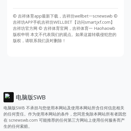
© 吉祥体育app最新下载，吉祥坊wellbet一scnewswb ©
吉祥坊APP手机吉祥坊WELLBET【访问smartjxf.com】
吉祥坊官方网 © 吉祥体育官网，吉祥体育一 Haohaowb
版权申明 本文不代表我们的观点。如果这篇转载侵犯您的
版权，请联系我们及时删除！
电脑版SWB
电脑版SWB 不承担与您使用本网站及使用本网站所含任何信息相关
的任何责任。作为使用本网站的条件，您同意免除本网站所有者因您
在
scnewswb.com
可能推荐的任何第三方网站上使用任何服务而产
生的任何索赔。