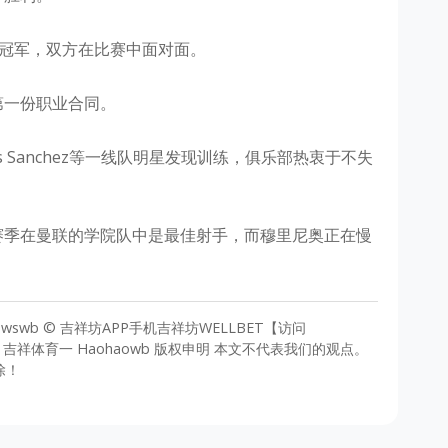
冠军，双方在比赛中面对面。
第一份职业合同。
xis Sanchez等一线队明星发现训练，俱乐部热衷于不失
赛季在曼联的学院队中是最佳射手，而穆里尼奥正在慢
ewswb © 吉祥坊APP手机吉祥坊WELLBET【访问
网，吉祥体育一 Haohaowb 版权申明 本文不代表我们的观点。
除！