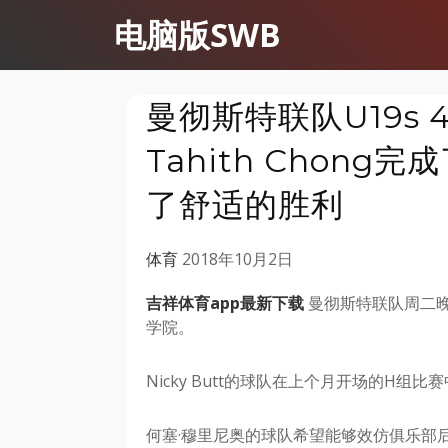
电脑版SWB
曼彻斯特联队U19s 
Tahith Chon
了舒适的胜利
体育
2018年10月2日
吉祥体育app最新下载
曼彻斯特联队周二
学院。
Nicky Butt的球队在上个月开场的H组比赛中
何塞·穆里尼奥的球队希望能够效仿俱乐部